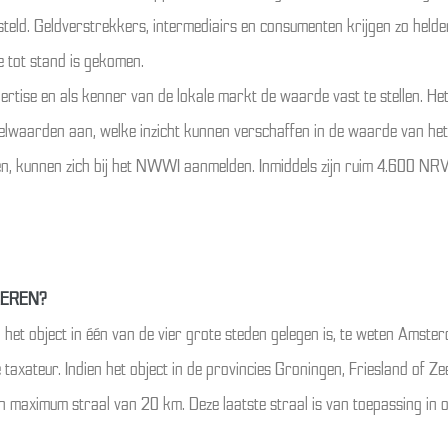
pgesteld. Geldverstrekkers, intermediairs en consumenten krijgen zo hel
e tot stand is gekomen.
xpertise en als kenner van de lokale markt de waarde vast te stellen.
lwaarden aan, welke inzicht kunnen verschaffen in de waarde van het 
doen, kunnen zich bij het NWWI aanmelden. Inmiddels zijn ruim 4.600 N
XEREN?
en het object in één van de vier grote steden gelegen is, te weten Ams
axateur. Indien het object in de provincies Groningen, Friesland of Ze
en maximum straal van 20 km. Deze laatste straal is van toepassing i