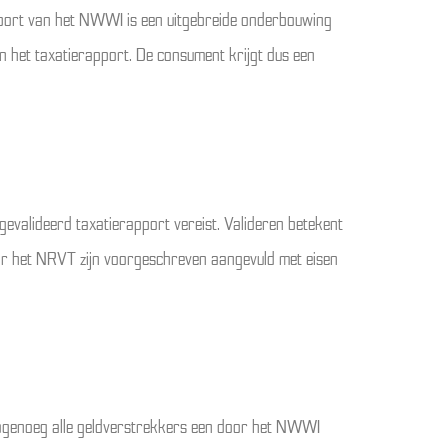
apport van het NWWI is een uitgebreide onderbouwing
n het taxatierapport. De consument krijgt dus een
evalideerd taxatierapport vereist. Valideren betekent
oor het NRVT zijn voorgeschreven aangevuld met eisen
 nagenoeg alle geldverstrekkers een door het NWWI