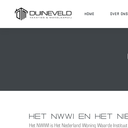
HOME
OVER ON
Almere
 Amsterdam
Diemen
HET NWWI EN HET N
 Purmerend
Het NWWI is Het Nederland Woning Waarde Instituut e