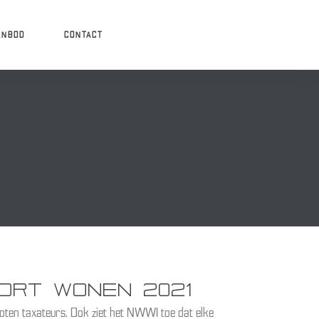
ANBOD
CONTACT
)
ORT WONEN 2021
ten taxateurs. Ook ziet het NWWI toe dat elke