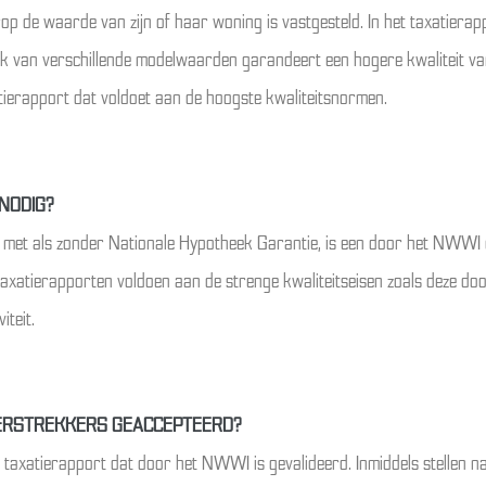
op de waarde van zijn of haar woning is vastgesteld. In het taxatier
ik van verschillende modelwaarden garandeert een hogere kwaliteit va
tierapport dat voldoet aan de hoogste kwaliteitsnormen.
NODIG?
l met als zonder Nationale Hypotheek Garantie, is een door het NWWI g
 taxatierapporten voldoen aan de strenge kwaliteitseisen zoals deze d
iteit.
ERSTREKKERS GEACCEPTEERD?
n taxatierapport dat door het NWWI is gevalideerd. Inmiddels stellen