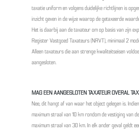
 Weesp
taxatie uniform en volgens duidelijke richtlijnen is o
inzicht geven in de wijze waarop de getaxeerde waard
Het is daarbij aan de taxateur om op basis van zijn e
Register Vastgoed Taxateurs (NRVT), minimaal 2 mode
Alleen taxateurs die aan strenge kwaliteitseisen vol
aangesloten.
MAG EEN AANGESLOTEN TAXATEUR OVERAL TA
Nee, dit hangt af van waar het object gelegen is. Indi
maximum straal van 10 km rondom de vestiging van de t
maximum straal van 30 km. In elk ander geval geldt e