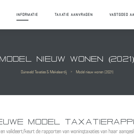
S
INFORMATIE
TAXATIE AANVRAGEN
VASTGOED A
MODEL NIEUW WONEN (2021
Duineveld Taxaties & Makelaardij
>
Model nieuw wonen (2021)
IEUWE MODEL TAXATIERAPP
n valideert/keurt de rapporten van woningtaxaties van haar aangeslo