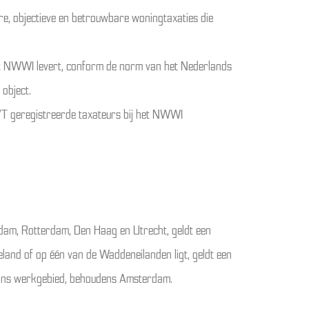
dere, objectieve en betrouwbare woningtaxaties die
 Het NWWI levert, conform de norm van het Nederlands
object.
RVT geregistreerde taxateurs bij het NWWI
terdam, Rotterdam, Den Haag en Utrecht, geldt een
eland of op één van de Waddeneilanden ligt, geldt een
n ons werkgebied, behoudens Amsterdam.