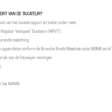
ORT VAN DE TAXATEUR?
d van het taxatierapport en toetst onder meer:
ds Register Vastgoed Taxateurs (NRVT);
rende toelichting;
 en oppervlakte conform de Branche Brede Meetinstructie (BBMI) en/
ebruik van de fotowijzer woningen
t;
van het NWWI.