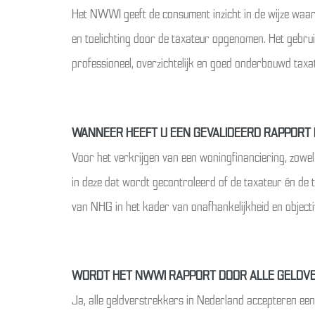
Het NWWI geeft de consument inzicht in de wijze waar
en toelichting door de taxateur opgenomen. Het gebru
professioneel, overzichtelijk en goed onderbouwd taxa
WANNEER HEEFT U EEN GEVALIDEERD RAPPORT 
Voor het verkrijgen van een woningfinanciering, zowe
in deze dat wordt gecontroleerd of de taxateur én de
van NHG in het kader van onafhankelijkheid en objectiv
WORDT HET NWWI RAPPORT DOOR ALLE GELDV
Ja, alle geldverstrekkers in Nederland accepteren ee